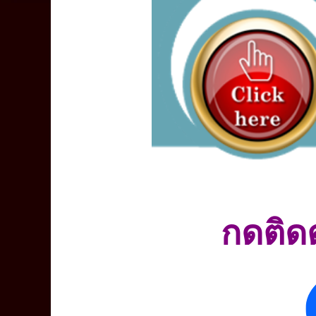
กดติด