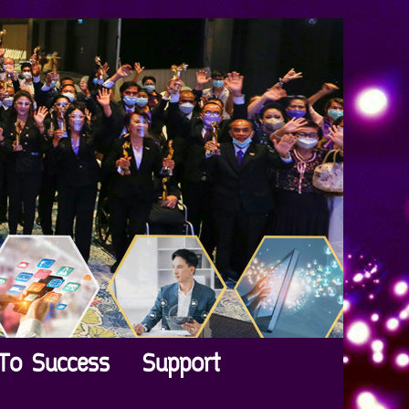
To Success
Support