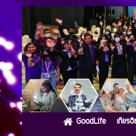
เกียรต
GoodLife