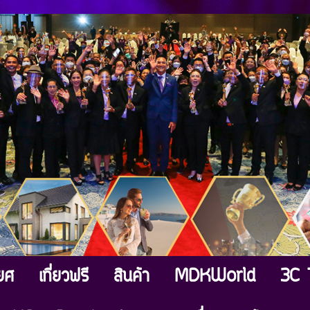
ิยศ
เที่ยวฟรี
สินค้า
MDKWorld
3C 