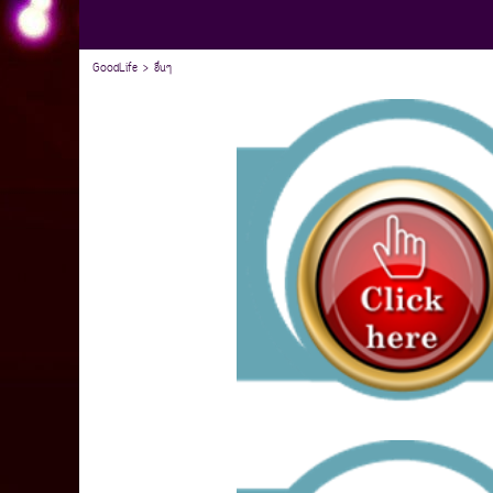
GoodLife
>
อื่นๆ